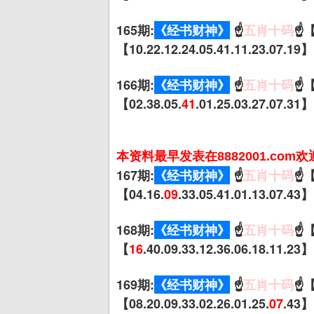
165期:
《经书财神》
☝️
五肖十码
☝️
【10.22.12.24.05.41.11.23.07.19】
166期:
《经书财神》
☝️
五肖十码
☝️
【02.38.05.
41
.01.25.03.27.07.31】
本资料最早发表在8882001.com
167期:
《经书财神》
☝️
五肖十码
☝️
【04.16.
09
.33.05.41.01.13.07.43】
168期:
《经书财神》
☝️
五肖十码
☝️
【
16
.40.09.33.12.36.06.18.11.23】
169期:
《经书财神》
☝️
五肖十码
☝
【08.20.09.33.02.26.01.25.
07
.43】