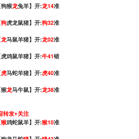
【狗猴
龙
兔羊】开:
龙14
准
【
狗
虎龙鼠猪】开:
狗32
准
【
龙
马鼠羊猪】开:
龙02
准
️【虎鸡鼠羊猪】开:
牛41
错
【
虎
马蛇羊猪】开:
虎40
准
【猴
龙
马牛鼠】开:
龙38
准
欢迎转发+关注
【
猴
鸡蛇鼠羊】开:
猴10
准