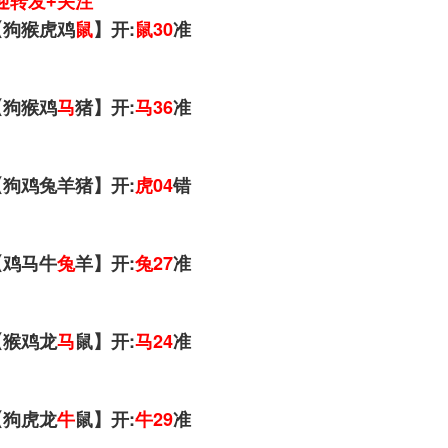
欢迎转发+关注
️【狗猴虎鸡
鼠
】开:
鼠30
准
【狗猴鸡
马
猪】开:
马36
准
️【狗鸡兔羊猪】开:
虎04
错
【鸡马牛
兔
羊】开:
兔27
准
【猴鸡龙
马
鼠】开:
马24
准
【狗虎龙
牛
鼠】开:
牛29
准