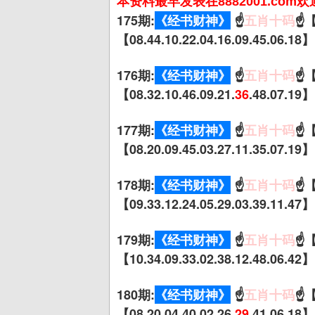
本资料最早发表在8882001.com
175期:
《经书财神》
☝️
五肖十码
☝
【08.44.10.22.04.16.09.45.06.18】
176期:
《经书财神》
☝️
五肖十码
☝️
【08.32.10.46.09.21.
36
.48.07.19】
177期:
《经书财神》
☝️
五肖十码
☝
【08.20.09.45.03.27.11.35.07.19】
178期:
《经书财神》
☝️
五肖十码
☝️
【09.33.12.24.05.29.03.39.11.47】
179期:
《经书财神》
☝️
五肖十码
☝️
【10.34.09.33.02.38.12.48.06.42】
180期:
《经书财神》
☝️
五肖十码
☝️
【08.20.04.40.02.26.
29
.41.06.18】