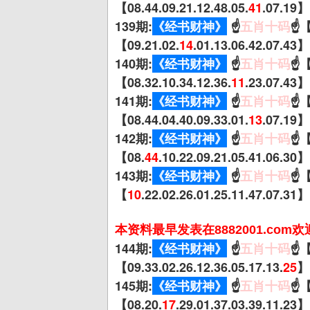
【08.44.09.21.12.48.05.
41
.07.19】
139期:
《经书财神》
☝️
五肖十码
☝️
【09.21.02.
14
.01.13.06.42.07.43】
140期:
《经书财神》
☝️
五肖十码
☝️
【08.32.10.34.12.36.
11
.23.07.43】
141期:
《经书财神》
☝️
五肖十码
☝️
【08.44.04.40.09.33.01.
13
.07.19】
142期:
《经书财神》
☝️
五肖十码
☝️
【08.
44
.10.22.09.21.05.41.06.30】
143期:
《经书财神》
☝️
五肖十码
☝️
【
10
.22.02.26.01.25.11.47.07.31】
本资料最早发表在8882001.com
144期:
《经书财神》
☝️
五肖十码
☝
【09.33.02.26.12.36.05.17.13.
25
】
145期:
《经书财神》
☝️
五肖十码
☝️
【08.20.
17
.29.01.37.03.39.11.23】