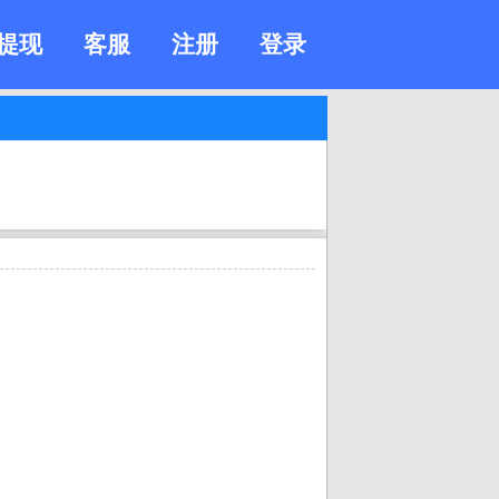
提现
客服
注册
登录