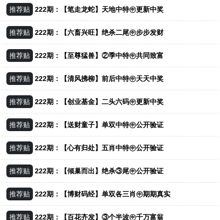
推荐贴
222期：【笔走龙蛇】天地中特㊥更新中奖
推荐贴
222期：【六畜兴旺】绝杀二尾㊥步步发财
推荐贴
222期：【至尊猛兽】②季中特㊥共同致富
推荐贴
222期：【清风拂柳】前后中特㊥天天中奖
推荐贴
222期：【创业基金】二头六码㊥更新中奖
推荐贴
222期：【送财童子】单双中特㊥公开验证
推荐贴
222期：【心有归处】五肖中特㊥公开验证
推荐贴
222期：【倾巢而出】绝杀③尾㊥公开验证
推荐贴
222期：【博财码经】单双各三肖㊥期期真实
推荐贴
222期：【百花齐发】③个半波㊥千万富翁