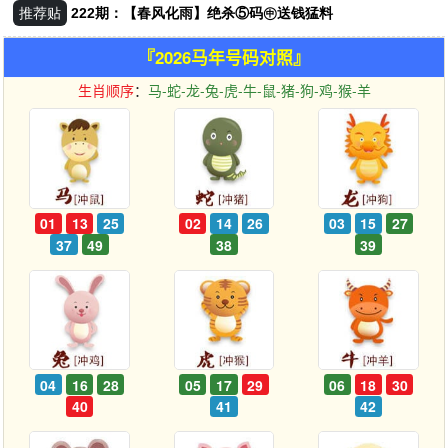
推荐贴
222期：【春风化雨】绝杀⑤码㊥送钱猛料