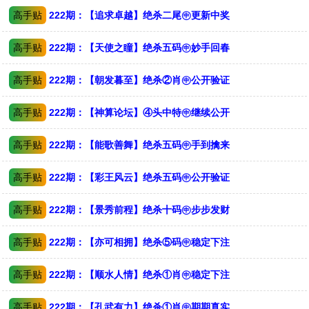
高手贴
222期：【追求卓越】绝杀二尾㊥更新中奖
高手贴
222期：【天使之瞳】绝杀五码㊥妙手回春
高手贴
222期：【朝发暮至】绝杀②肖㊥公开验证
高手贴
222期：【神算论坛】④头中特㊥继续公开
高手贴
222期：【能歌善舞】绝杀五码㊥手到擒来
高手贴
222期：【彩王风云】绝杀五码㊥公开验证
高手贴
222期：【景秀前程】绝杀十码㊥步步发财
高手贴
222期：【亦可相拥】绝杀⑤码㊥稳定下注
高手贴
222期：【顺水人情】绝杀①肖㊥稳定下注
高手贴
222期：【孔武有力】绝杀①肖㊥期期真实