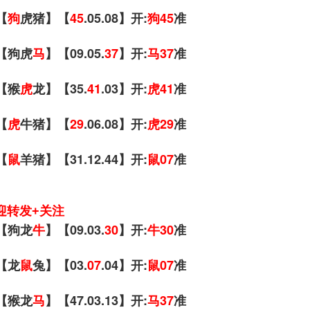
【
狗
虎猪】【
45
.05.08】开:
狗45
准
【狗虎
马
】【09.05.
37
】开:
马37
准
【猴
虎
龙】【35.
41
.03】开:
虎41
准
【
虎
牛猪】【
29
.06.08】开:
虎29
准
【
鼠
羊猪】【31.12.44】开:
鼠07
准
欢迎转发+关注
【狗龙
牛
】【09.03.
30
】开:
牛30
准
【龙
鼠
兔】【03.
07
.04】开:
鼠07
准
【猴龙
马
】【47.03.13】开:
马37
准