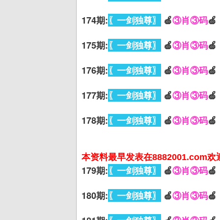
174期:
〖一剑独尊〗
🍏
③肖③码
🍏
175期:
〖一剑独尊〗
🍏
③肖③码

176期:
〖一剑独尊〗
🍏
③肖③码

177期:
〖一剑独尊〗
🍏
③肖③码

178期:
〖一剑独尊〗
🍏
③肖③码

本资料最早发表在8882001.com
179期:
〖一剑独尊〗
🍏
③肖③码
🍏
180期:
〖一剑独尊〗
🍏
③肖③码
🍏