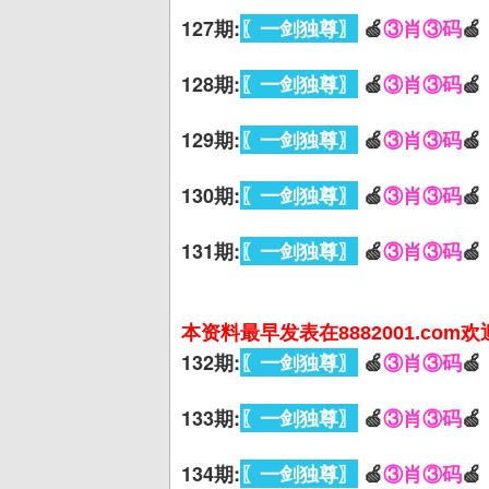
127期:
〖一剑独尊〗
🍏
③肖③码
🍏
128期:
〖一剑独尊〗
🍏
③肖③码

129期:
〖一剑独尊〗
🍏
③肖③码

130期:
〖一剑独尊〗
🍏
③肖③码
🍏
131期:
〖一剑独尊〗
🍏
③肖③码
🍏
本资料最早发表在8882001.com
132期:
〖一剑独尊〗
🍏
③肖③码

133期:
〖一剑独尊〗
🍏
③肖③码

134期:
〖一剑独尊〗
🍏
③肖③码
