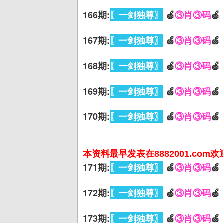
166期:
〖一剑独尊〗
🍏
③肖③码

167期:
〖一剑独尊〗
🍏
③肖③码

168期:
〖一剑独尊〗
🍏
③肖③码
🍏
169期:
〖一剑独尊〗
🍏
③肖③码

170期:
〖一剑独尊〗
🍏
③肖③码
🍏
本资料最早发表在8882001.com
171期:
〖一剑独尊〗
🍏
③肖③码

172期:
〖一剑独尊〗
🍏
③肖③码

173期:
〖一剑独尊〗
🍏
③肖③码
🍏