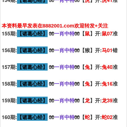
154期:
【诸葛心经】
🧤
一肖中特
🧤【
虎
】开:
虎41
准
本资料最早发表在8882001.com欢迎转发+关注
155期:
【诸葛心经】
🧤
一肖中特
🧤【
鼠
】开:
鼠07
准
156期:
【诸葛心经】
🧤
一肖中特
🧤【猴】开:
马01
错
157期:
【诸葛心经】
🧤
一肖中特
🧤【
兔
】开:
兔40
准
158期:
【诸葛心经】
🧤
一肖中特
🧤【
兔
】开:
兔16
准
159期:
【诸葛心经】
🧤
一肖中特
🧤【
龙
】开:
龙39
准
160期:
【诸葛心经】
🧤
一肖中特
🧤【
蛇
】开:
蛇02
准