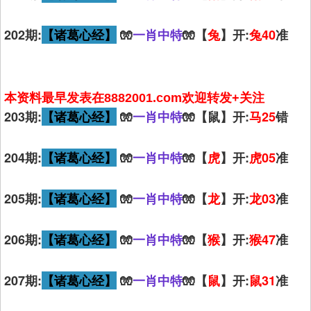
202期:
【诸葛心经】
🧤
一肖中特
🧤【
兔
】开:
兔40
准
本资料最早发表在8882001.com欢迎转发+关注
203期:
【诸葛心经】
🧤
一肖中特
🧤【鼠】开:
马25
错
204期:
【诸葛心经】
🧤
一肖中特
🧤【
虎
】开:
虎05
准
205期:
【诸葛心经】
🧤
一肖中特
🧤【
龙
】开:
龙03
准
206期:
【诸葛心经】
🧤
一肖中特
🧤【
猴
】开:
猴47
准
207期:
【诸葛心经】
🧤
一肖中特
🧤【
鼠
】开:
鼠31
准