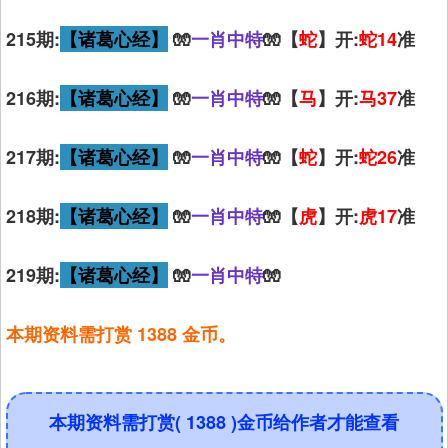
215期:
【诸葛心经】
🧤
一肖中特
🧤【
蛇
】开:
蛇14
准
216期:
【诸葛心经】
🧤
一肖中特
🧤【
马
】开:
马37
准
217期:
【诸葛心经】
🧤
一肖中特
🧤【
蛇
】开:
蛇26
准
218期:
【诸葛心经】
🧤
一肖中特
🧤【
虎
】开:
虎17
准
219期:
【诸葛心经】
🧤
一肖中特
🧤
本期资料需打赏 1388 金币。
本期资料需打赏( 1388 )金币给作者才能查看