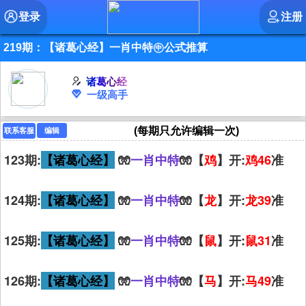
登录
注册
219期：【诸葛心经】一肖中特㊥公式推算
诸葛心经
一级高手
(每期只允许编辑一次)
联系客服
编辑
123期:
【诸葛心经】
🧤
一肖中特
🧤【
鸡
】开:
鸡46
准
124期:
【诸葛心经】
🧤
一肖中特
🧤【
龙
】开:
龙39
准
125期:
【诸葛心经】
🧤
一肖中特
🧤【
鼠
】开:
鼠31
准
126期:
【诸葛心经】
🧤
一肖中特
🧤【
马
】开:
马49
准