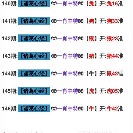
140期:
【诸葛心经】
🧤
一肖中特
🧤【
兔
】开:
兔16
准
141期:
【诸葛心经】
🧤
一肖中特
🧤【
狗
】开:
狗33
准
142期:
【诸葛心经】
🧤
一肖中特
🧤【
猴
】开:
猴23
准
143期:
【诸葛心经】
🧤
一肖中特
🧤【
猪
】开:
猪44
准
144期:
【诸葛心经】
🧤
一肖中特
🧤【牛】开:
鼠43
错
145期:
【诸葛心经】
🧤
一肖中特
🧤【
虎
】开:
虎05
准
146期:
【诸葛心经】
🧤
一肖中特
🧤【
牛
】开:
牛42
准