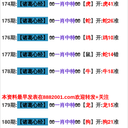
174期:
【诸葛心经】
🧤
一肖中特
🧤【
虎
】开:
虎41
准
175期:
【诸葛心经】
🧤
一肖中特
🧤【
蛇
】开:
蛇26
准
176期:
【诸葛心经】
🧤
一肖中特
🧤【
鸡
】开:
鸡10
准
177期:
【诸葛心经】
🧤
一肖中特
🧤【鼠】开:
蛇14
错
178期:
【诸葛心经】
🧤
一肖中特
🧤【
牛
】开:
牛18
准
本资料最早发表在8882001.com欢迎转发+关注
179期:
【诸葛心经】
🧤
一肖中特
🧤【
龙
】开:
龙15
准
180期:
【诸葛心经】
🧤
一肖中特
🧤【
狗
】开:
狗21
准