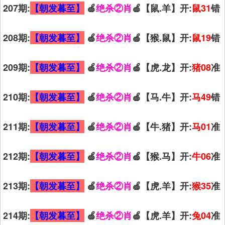
207期:
【朝发暮至】
🍏
绝杀②肖
🍏【鼠.羊】开:
鼠31
错
208期:
【朝发暮至】
🍏
绝杀②肖
🍏【猴.鼠】开:
鼠19
错
209期:
【朝发暮至】
🍏
绝杀②肖
🍏【虎.龙】开:
猪08
准
210期:
【朝发暮至】
🍏
绝杀②肖
🍏【马.牛】开:
马49
错
211期:
【朝发暮至】
🍏
绝杀②肖
🍏【牛.猪】开:
马01
准
212期:
【朝发暮至】
🍏
绝杀②肖
🍏【猴.马】开:
牛06
准
213期:
【朝发暮至】
🍏
绝杀②肖
🍏【虎.羊】开:
猴35
准
214期:
【朝发暮至】
🍏
绝杀②肖
🍏【虎.羊】开:
兔04
准