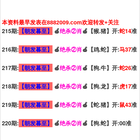
本资料最早发表在8882009.com欢迎转发+关注
215期:
【朝发暮至】
🍏
绝杀②肖
🍏【猴.猪】开:
蛇14
准
216期:
【朝发暮至】
🍏
绝杀②肖
🍏【鸡.蛇】开:
马37
准
217期:
【朝发暮至】
🍏
绝杀②肖
🍏【狗.牛】开:
蛇26
准
218期:
【朝发暮至】
🍏
绝杀②肖
🍏【狗.龙】开:
虎17
准
219期:
【朝发暮至】
🍏
绝杀②肖
🍏【蛇.猪】开:
鼠43
准
220期:
【朝发暮至】
🍏
绝杀②肖
🍏【狗.蛇】开:00准