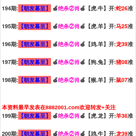
194期:
【朝发暮至】
🍏
绝杀②肖
🍏【虎.牛】开:
蛇26
准
195期:
【朝发暮至】
🍏
绝杀②肖
🍏【虎.羊】开:
马25
准
196期:
【朝发暮至】
🍏
绝杀②肖
🍏【鸡.羊】开:
龙39
准
197期:
【朝发暮至】
🍏
绝杀②肖
🍏【狗.兔】开:
猪08
准
198期:
【朝发暮至】
🍏
绝杀②肖
🍏【猴.羊】开:
鼠07
准
本资料最早发表在8882001.com欢迎转发+关注
199期:
【朝发暮至】
🍏
绝杀②肖
🍏【虎.龙】开:
羊36
准
200期:
【朝发暮至】
🍏
绝杀②肖
🍏【鸡.牛】开:
龙39
准