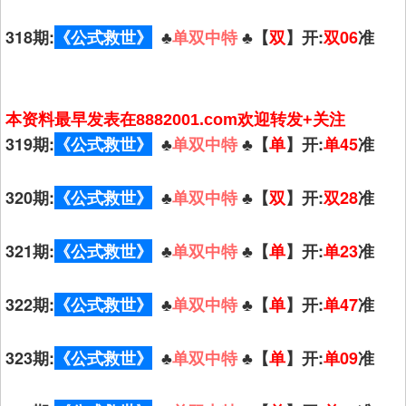
318期:
《公式救世》
♣️
单双中特
♣️【
双
】开:
双06
准
本资料最早发表在8882001.com欢迎转发+关注
319期:
《公式救世》
♣️
单双中特
♣️【
单
】开:
单45
准
320期:
《公式救世》
♣️
单双中特
♣️【
双
】开:
双28
准
321期:
《公式救世》
♣️
单双中特
♣️【
单
】开:
单23
准
322期:
《公式救世》
♣️
单双中特
♣️【
单
】开:
单47
准
323期:
《公式救世》
♣️
单双中特
♣️【
单
】开:
单09
准