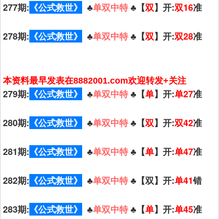
277期:
《公式救世》
♣️
单双中特
♣️【
双
】开:
双16
准
278期:
《公式救世》
♣️
单双中特
♣️【
双
】开:
双28
准
本资料最早发表在8882001.com欢迎转发+关注
279期:
《公式救世》
♣️
单双中特
♣️【
单
】开:
单27
准
280期:
《公式救世》
♣️
单双中特
♣️【
双
】开:
双42
准
281期:
《公式救世》
♣️
单双中特
♣️【
单
】开:
单47
准
282期:
《公式救世》
♣️
单双中特
♣️【双】开:
单41
错
283期:
《公式救世》
♣️
单双中特
♣️【
单
】开:
单45
准