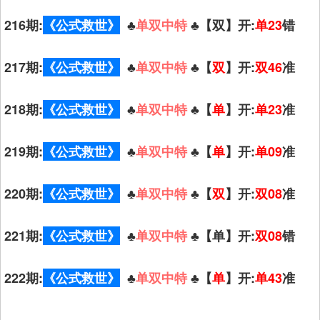
216期:
《公式救世》
♣️
单双中特
♣️【双】开:
单23
错
217期:
《公式救世》
♣️
单双中特
♣️【
双
】开:
双46
准
218期:
《公式救世》
♣️
单双中特
♣️【
单
】开:
单23
准
219期:
《公式救世》
♣️
单双中特
♣️【
单
】开:
单09
准
220期:
《公式救世》
♣️
单双中特
♣️【
双
】开:
双08
准
221期:
《公式救世》
♣️
单双中特
♣️【单】开:
双08
错
222期:
《公式救世》
♣️
单双中特
♣️【
单
】开:
单43
准