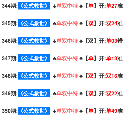
344期:
《公式救世》
♣️
单双中特
♣️【
单
】开:
单27
准
345期:
《公式救世》
♣️
单双中特
♣️【
双
】开:
双24
准
346期:
《公式救世》
♣️
单双中特
♣️【双】开:
单03
错
347期:
《公式救世》
♣️
单双中特
♣️【
单
】开:
单13
准
348期:
《公式救世》
♣️
单双中特
♣️【
双
】开:
双16
准
349期:
《公式救世》
♣️
单双中特
♣️【
双
】开:
双22
准
350期:
《公式救世》
♣️
单双中特
♣️【
单
】开:
单49
准