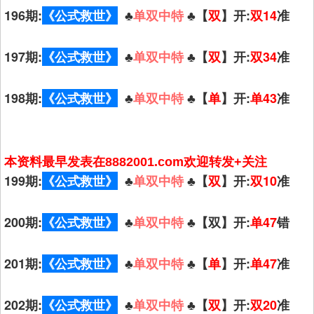
196期:
《公式救世》
♣️
单双中特
♣️【
双
】开:
双14
准
197期:
《公式救世》
♣️
单双中特
♣️【
双
】开:
双34
准
198期:
《公式救世》
♣️
单双中特
♣️【
单
】开:
单43
准
本资料最早发表在8882001.com欢迎转发+关注
199期:
《公式救世》
♣️
单双中特
♣️【
双
】开:
双10
准
200期:
《公式救世》
♣️
单双中特
♣️【双】开:
单47
错
201期:
《公式救世》
♣️
单双中特
♣️【
单
】开:
单47
准
202期:
《公式救世》
♣️
单双中特
♣️【
双
】开:
双20
准