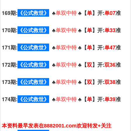
169期:
《公式救世》
♣️
单双中特
♣️【
单
】开:
单07
准
170期:
《公式救世》
♣️
单双中特
♣️【
单
】开:
单33
准
171期:
《公式救世》
♣️
单双中特
♣️【
单
】开:
单47
准
172期:
《公式救世》
♣️
单双中特
♣️【
双
】开:
双36
准
173期:
《公式救世》
♣️
单双中特
♣️【
双
】开:
双38
准
174期:
《公式救世》
♣️
单双中特
♣️【
单
】开:
单39
准
本资料最早发表在8882001.com欢迎转发+关注