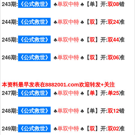
243期:
《公式救世》
♣️
单双中特
♣️【单】开:
双08
错
244期:
《公式救世》
♣️
单双中特
♣️【
双
】开:
双24
准
245期:
《公式救世》
♣️
单双中特
♣️【
双
】开:
双44
准
246期:
《公式救世》
♣️
单双中特
♣️【
双
】开:
双06
准
本资料最早发表在8882001.com欢迎转发+关注
247期:
《公式救世》
♣️
单双中特
♣️【
单
】开:
单25
准
248期:
《公式救世》
♣️
单双中特
♣️【单】开:
双12
错
249期:
《公式救世》
♣️
单双中特
♣️【
双
】开:
双02
准