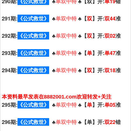
290期:
《公式救世》
♣️
单双中特
♣️【双】开:
单19
错
291期:
《公式救世》
♣️
单双中特
♣️【
双
】开:
双44
准
292期:
《公式救世》
♣️
单双中特
♣️【
双
】开:
双02
准
293期:
《公式救世》
♣️
单双中特
♣️【
单
】开:
单47
准
294期:
《公式救世》
♣️
单双中特
♣️【
双
】开:
双18
准
本资料最早发表在8882001.com欢迎转发+关注
295期:
《公式救世》
♣️
单双中特
♣️【
单
】开:
单05
准
296期:
《公式救世》
♣️
单双中特
♣️【单】开:
双22
错