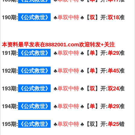
190期:
《公式救世》
♣️
单双中特
♣️【
双
】开:
双18
准
本资料最早发表在8882001.com欢迎转发+关注
191期:
《公式救世》
♣️
单双中特
♣️【
单
】开:
单29
准
192期:
《公式救世》
♣️
单双中特
♣️【
单
】开:
单45
准
193期:
《公式救世》
♣️
单双中特
♣️【
双
】开:
双24
准
194期:
《公式救世》
♣️
单双中特
♣️【
单
】开:
单29
准
195期:
《公式救世》
♣️
单双中特
♣️【双】开:
单25
错