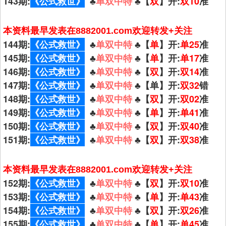
143期:
《公式救世》
♣️
单双中特
♣️【
双
】开:
双10
准
本资料最早发表在8882001.com欢迎转发+关注
144期:
《公式救世》
♣️
单双中特
♣️【
单
】开:
单25
准
145期:
《公式救世》
♣️
单双中特
♣️【
单
】开:
单17
准
146期:
《公式救世》
♣️
单双中特
♣️【
双
】开:
双14
准
147期:
《公式救世》
♣️
单双中特
♣️【单】开:
双32
错
148期:
《公式救世》
♣️
单双中特
♣️【
双
】开:
双02
准
149期:
《公式救世》
♣️
单双中特
♣️【
单
】开:
单41
准
150期:
《公式救世》
♣️
单双中特
♣️【
双
】开:
双40
准
151期:
《公式救世》
♣️
单双中特
♣️【
双
】开:
双38
准
本资料最早发表在8882001.com欢迎转发+关注
152期:
《公式救世》
♣️
单双中特
♣️【
双
】开:
双10
准
153期:
《公式救世》
♣️
单双中特
♣️【
单
】开:
单43
准
154期:
《公式救世》
♣️
单双中特
♣️【
双
】开:
双26
准
155期:
《公式救世》
♣️
单双中特
♣️【
单
】开:
单45
准