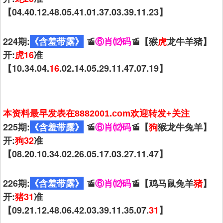
【04.40.12.48.05.41.01.37.03.39.11.23】
224期:
《含羞带露》
🚡
⑥肖⑿码
🚡【猴
虎
龙牛羊猪】
开:
虎16
准
【10.34.04.
16
.02.14.05.29.11.47.07.19】
本资料最早发表在8882001.com欢迎转发+关注
225期:
《含羞带露》
🚡
⑥肖⑿码
🚡【
狗
猴龙牛兔羊】
开:
狗32
准
【08.20.10.34.02.26.05.17.03.27.11.47】
226期:
《含羞带露》
🚡
⑥肖⑿码
🚡【鸡马鼠兔羊
猪
】
开:
猪31
准
【09.21.12.48.06.42.03.39.11.35.07.
31
】