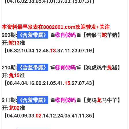
【04.16.02.38.05.41.01.37.03.15.07.31】
本资料最早发表在8882001.com欢迎转发+关注
209期:
《含羞带露》
🚡
⑥肖⑿码
🚡【狗猴马
蛇
羊猪】
开:
蛇13
准
【08.32.10.34.12.48.
13
.37.11.23.07.19】
210期:
《含羞带露》
🚡
⑥肖⑿码
🚡【狗虎鸡牛
兔
猪】
开:
兔15
准
【08.44.04.16.09.21.05.41.
15
.27.07.43】
211期:
《含羞带露》
🚡
⑥肖⑿码
🚡【虎鸡
龙
马牛羊】
开:
龙02
准
【04.40.09.33.
02
.14.12.24.05.41.11.35】