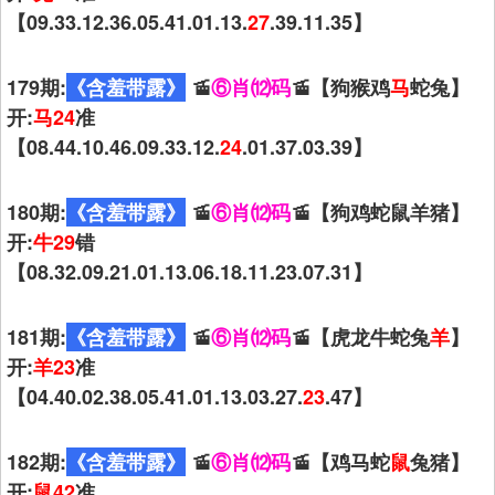
【09.33.12.36.05.41.01.13.
27
.39.11.35】
179期:
《含羞带露》
🚡
⑥肖⑿码
🚡【狗猴鸡
马
蛇兔】
开:
马24
准
【08.44.10.46.09.33.12.
24
.01.37.03.39】
180期:
《含羞带露》
🚡
⑥肖⑿码
🚡【狗鸡蛇鼠羊猪】
开:
牛29
错
【08.32.09.21.01.13.06.18.11.23.07.31】
181期:
《含羞带露》
🚡
⑥肖⑿码
🚡【虎龙牛蛇兔
羊
】
开:
羊23
准
【04.40.02.38.05.41.01.13.03.27.
23
.47】
182期:
《含羞带露》
🚡
⑥肖⑿码
🚡【鸡马蛇
鼠
兔猪】
开:
鼠42
准