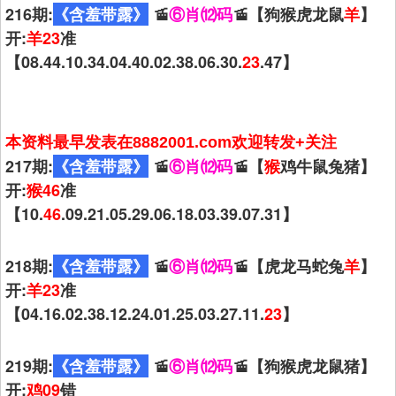
216期:
《含羞带露》
🚡
⑥肖⑿码
🚡【狗猴虎龙鼠
羊
】
开:
羊23
准
【08.44.10.34.04.40.02.38.06.30.
23
.47】
本资料最早发表在8882001.com欢迎转发+关注
217期:
《含羞带露》
🚡
⑥肖⑿码
🚡【
猴
鸡牛鼠兔猪】
开:
猴46
准
【10.
46
.09.21.05.29.06.18.03.39.07.31】
218期:
《含羞带露》
🚡
⑥肖⑿码
🚡【虎龙马蛇兔
羊
】
开:
羊23
准
【04.16.02.38.12.24.01.25.03.27.11.
23
】
219期:
《含羞带露》
🚡
⑥肖⑿码
🚡【狗猴虎龙鼠猪】
开:
鸡09
错