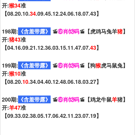
开:
猴34
准
【08.20.10.
34
.09.45.12.24.06.18.07.43】
198期:
《含羞带露》
🚡
⑥肖⑿码
🚡【虎鸡马兔羊
猪
】
开:
猪43
准
【04.16.09.21.12.36.03.15.11.47.07.
43
】
199期:
《含羞带露》
🚡
⑥肖⑿码
🚡【狗
猴
虎马鼠兔】
开:
猴10
准
【08.20.
10
.34.04.40.12.48.06.18.03.27】
200期:
《含羞带露》
🚡
⑥肖⑿码
🚡【鸡龙牛鼠
羊
猪】
开:
羊47
准
【09.33.02.38.05.17.06.42.11.23.07.19】