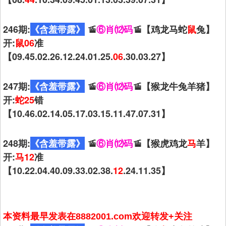
246期:
《含羞带露》
🚡
⑥肖⑿码
🚡【鸡龙马蛇
鼠
兔】
开:
鼠06
准
【09.45.02.26.12.24.01.25.
06
.30.03.27】
247期:
《含羞带露》
🚡
⑥肖⑿码
🚡【猴龙牛兔羊猪】
开:
蛇25
错
【10.46.02.14.05.17.03.15.11.47.07.31】
248期:
《含羞带露》
🚡
⑥肖⑿码
🚡【猴虎鸡龙
马
羊】
开:
马12
准
【10.22.04.40.09.33.02.38.
12
.24.11.35】
本资料最早发表在8882001.com欢迎转发+关注