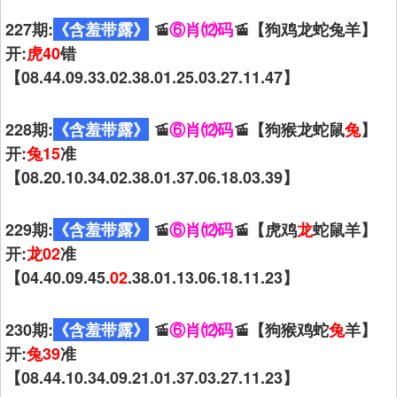
227期:
《含羞带露》
🚡
⑥肖⑿码
🚡【狗鸡龙蛇兔羊】
开:
虎40
错
【08.44.09.33.02.38.01.25.03.27.11.47】
228期:
《含羞带露》
🚡
⑥肖⑿码
🚡【狗猴龙蛇鼠
兔
】
开:
兔15
准
【08.20.10.34.02.38.01.37.06.18.03.39】
229期:
《含羞带露》
🚡
⑥肖⑿码
🚡【虎鸡
龙
蛇鼠羊】
开:
龙02
准
【04.40.09.45.
02
.38.01.13.06.18.11.23】
230期:
《含羞带露》
🚡
⑥肖⑿码
🚡【狗猴鸡蛇
兔
羊】
开:
兔39
准
【08.44.10.34.09.21.01.37.03.27.11.23】