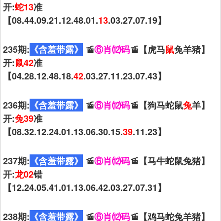
开:
蛇13
准
【08.44.09.21.12.48.01.
13
.03.27.07.19】
235期:
《含羞带露》
🚡
⑥肖⑿码
🚡【虎马
鼠
兔羊猪】
开:
鼠42
准
【04.28.12.48.18.
42
.03.27.11.23.07.43】
236期:
《含羞带露》
🚡
⑥肖⑿码
🚡【狗马蛇鼠
兔
羊】
开:
兔39
准
【08.32.12.24.01.13.06.30.15.
39
.11.23】
237期:
《含羞带露》
🚡
⑥肖⑿码
🚡【马牛蛇鼠兔猪】
开:
龙02
错
【12.24.05.41.01.13.06.42.03.27.07.31】
238期:
《含羞带露》
🚡
⑥肖⑿码
🚡【鸡马蛇兔羊猪】