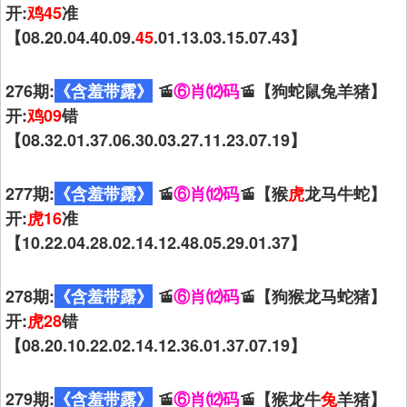
开:
鸡45
准
【08.20.04.40.09.
45
.01.13.03.15.07.43】
276期:
《含羞带露》
🚡
⑥肖⑿码
🚡【狗蛇鼠兔羊猪】
开:
鸡09
错
【08.32.01.37.06.30.03.27.11.23.07.19】
277期:
《含羞带露》
🚡
⑥肖⑿码
🚡【猴
虎
龙马牛蛇】
开:
虎16
准
【10.22.04.28.02.14.12.48.05.29.01.37】
278期:
《含羞带露》
🚡
⑥肖⑿码
🚡【狗猴龙马蛇猪】
开:
虎28
错
【08.20.10.22.02.14.12.36.01.37.07.19】
279期:
《含羞带露》
🚡
⑥肖⑿码
🚡【猴龙牛
兔
羊猪】