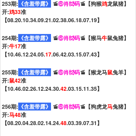
253期:
《含羞带露》
🚡
⑥肖⑿码
🚡【狗猴
鸡
龙鼠猪】
开:
鸡33
准
【08.20.10.34.09.21.02.38.06.18.07.19】
254期:
《含羞带露》
🚡
⑥肖⑿码
🚡【猴马
牛
鼠兔猪】
开:
牛17
准
【10.46.12.24.05.
17
.06.42.03.15.07.43】
255期:
《含羞带露》
🚡
⑥肖⑿码
🚡【猴龙马
鼠
兔羊】
开:
鼠42
准
【10.46.02.26.12.24.30.
42
.03.15.11.35】
256期:
《含羞带露》
🚡
⑥肖⑿码
🚡【狗虎龙
马
兔猪】
开:
马48
准
【08.20.04.28.02.14.24.
48
.03.39.07.31】