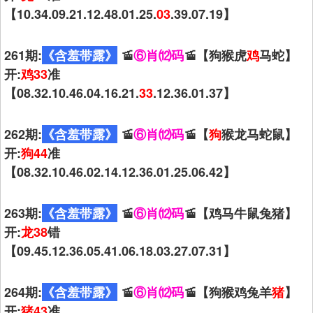
【10.34.09.21.12.48.01.25.
03
.39.07.19】
261期:
《含羞带露》
🚡
⑥肖⑿码
🚡【狗猴虎
鸡
马蛇】
开:
鸡33
准
【08.32.10.46.04.16.21.
33
.12.36.01.37】
262期:
《含羞带露》
🚡
⑥肖⑿码
🚡【
狗
猴龙马蛇鼠】
开:
狗44
准
【08.32.10.46.02.14.12.36.01.25.06.42】
263期:
《含羞带露》
🚡
⑥肖⑿码
🚡【鸡马牛鼠兔猪】
开:
龙38
错
【09.45.12.36.05.41.06.18.03.27.07.31】
264期:
《含羞带露》
🚡
⑥肖⑿码
🚡【狗猴鸡兔羊
猪
】
开:
猪43
准