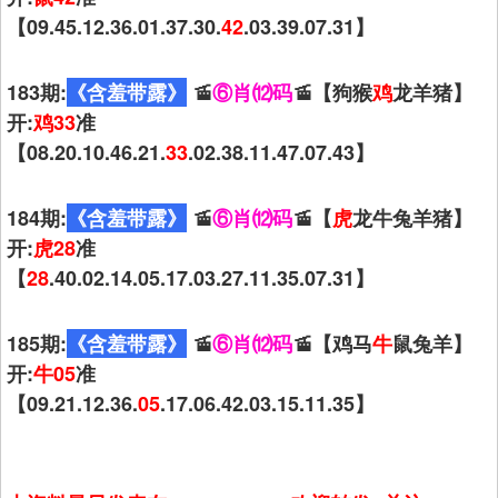
【09.45.12.36.01.37.30.
42
.03.39.07.31】
183期:
《含羞带露》
🚡
⑥肖⑿码
🚡【狗猴
鸡
龙羊猪】
开:
鸡33
准
【08.20.10.46.21.
33
.02.38.11.47.07.43】
184期:
《含羞带露》
🚡
⑥肖⑿码
🚡【
虎
龙牛兔羊猪】
开:
虎28
准
【
28
.40.02.14.05.17.03.27.11.35.07.31】
185期:
《含羞带露》
🚡
⑥肖⑿码
🚡【鸡马
牛
鼠兔羊】
开:
牛05
准
【09.21.12.36.
05
.17.06.42.03.15.11.35】