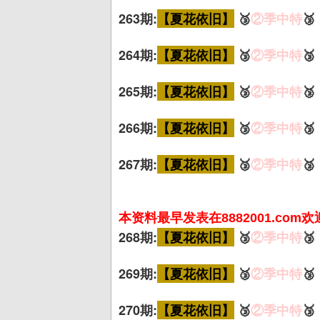
263期:
【夏花依旧】
🥉
②季中特
🥉
264期:
【夏花依旧】
🥉
②季中特
🥉
265期:
【夏花依旧】
🥉
②季中特

266期:
【夏花依旧】
🥉
②季中特

267期:
【夏花依旧】
🥉
②季中特
🥉
本资料最早发表在8882001.com
268期:
【夏花依旧】
🥉
②季中特

269期:
【夏花依旧】
🥉
②季中特

270期:
【夏花依旧】
🥉
②季中特
