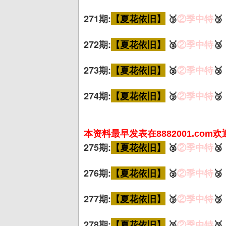
271期:
【夏花依旧】
🥉
②季中特

272期:
【夏花依旧】
🥉
②季中特

273期:
【夏花依旧】
🥉
②季中特
🥉
274期:
【夏花依旧】
🥉
②季中特
🥉
本资料最早发表在8882001.com
275期:
【夏花依旧】
🥉
②季中特

276期:
【夏花依旧】
🥉
②季中特

277期:
【夏花依旧】
🥉
②季中特
🥉
278期:
【夏花依旧】
🥉
②季中特
🥉