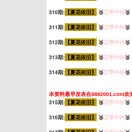
310期:
【夏花依旧】
🥉
②季中特

311期:
【夏花依旧】
🥉
②季中特

312期:
【夏花依旧】
🥉
②季中特
🥉
313期:
【夏花依旧】
🥉
②季中特
🥉
314期:
【夏花依旧】
🥉
②季中特

本资料最早发表在8882001.com
315期:
【夏花依旧】
🥉
②季中特

316期:
【夏花依旧】
🥉
②季中特
