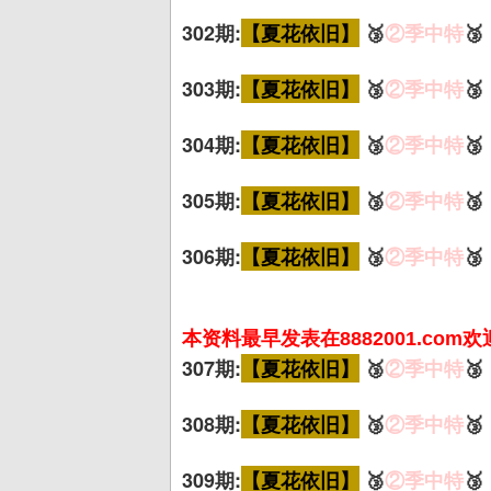
302期:
【夏花依旧】
🥉
②季中特

303期:
【夏花依旧】
🥉
②季中特
🥉
304期:
【夏花依旧】
🥉
②季中特

305期:
【夏花依旧】
🥉
②季中特
🥉
306期:
【夏花依旧】
🥉
②季中特
🥉
本资料最早发表在8882001.com
307期:
【夏花依旧】
🥉
②季中特

308期:
【夏花依旧】
🥉
②季中特
🥉
309期:
【夏花依旧】
🥉
②季中特
🥉