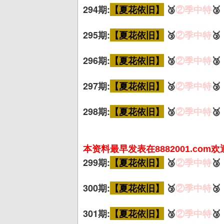
294期:
【夏花依旧】
🥉
②季中特

295期:
【夏花依旧】
🥉
②季中特

296期:
【夏花依旧】
🥉
②季中特
🥉
297期:
【夏花依旧】
🥉
②季中特

298期:
【夏花依旧】
🥉
②季中特

本资料最早发表在8882001.com
299期:
【夏花依旧】
🥉
②季中特

300期:
【夏花依旧】
🥉
②季中特
🥉
301期:
【夏花依旧】
🥉
②季中特
🥉