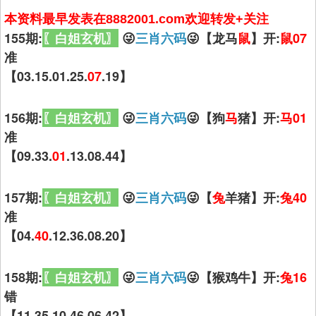
本资料最早发表在8882001.com欢迎转发+关注
155期:
〖白姐玄机〗
😜
三肖六码
😜【龙马
鼠
】开:
鼠07
准
【03.15.01.25.
07
.19】
156期:
〖白姐玄机〗
😜
三肖六码
😜【狗
马
猪】开:
马01
准
【09.33.
01
.13.08.44】
157期:
〖白姐玄机〗
😜
三肖六码
😜【
兔
羊猪】开:
兔40
准
【04.
40
.12.36.08.20】
158期:
〖白姐玄机〗
😜
三肖六码
😜【猴鸡牛】开:
兔16
错
【11.35.10.46.06.42】