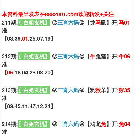
本资料最早发表在8882001.com欢迎转发+关注
211期:
〖白姐玄机〗
😜
三肖六码
😜【龙
马
鼠】开:
马01
准
【03.39.
01
.25.07.19】
212期:
〖白姐玄机〗
😜
三肖六码
😜【
牛
兔猪】开:
牛06
准
【
06
.18.04.28.08.20】
213期:
〖白姐玄机〗
😜
三肖六码
😜【狗
猴
羊】开:
猴35
准
【09.45.11.47.12.24】
214期:
〖白姐玄机〗
😜
三肖六码
😜【鸡龙
兔
】开:
兔04
准