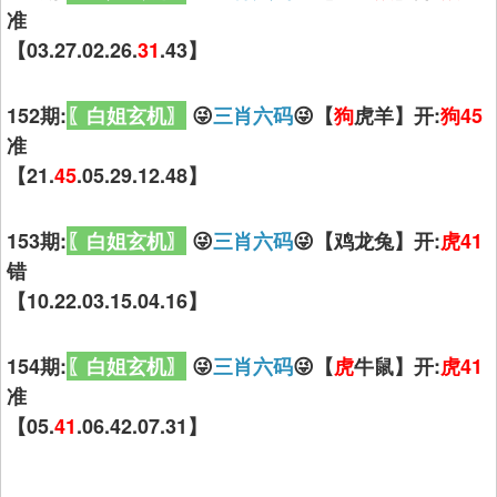
准
【03.27.02.26.
31
.43】
152期:
〖白姐玄机〗
😜
三肖六码
😜【
狗
虎羊】开:
狗45
准
【21.
45
.05.29.12.48】
153期:
〖白姐玄机〗
😜
三肖六码
😜【鸡龙兔】开:
虎41
错
【10.22.03.15.04.16】
154期:
〖白姐玄机〗
😜
三肖六码
😜【
虎
牛鼠】开:
虎41
准
【05.
41
.06.42.07.31】