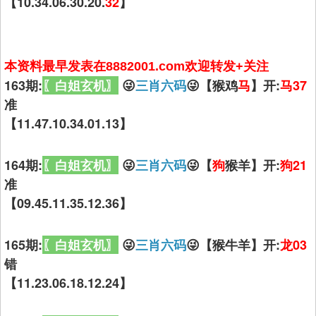
【10.34.06.30.20.
32
】
本资料最早发表在8882001.com欢迎转发+关注
163期:
〖白姐玄机〗
😜
三肖六码
😜【猴鸡
马
】开:
马37
准
【11.47.10.34.01.13】
164期:
〖白姐玄机〗
😜
三肖六码
😜【
狗
猴羊】开:
狗21
准
【09.45.11.35.12.36】
165期:
〖白姐玄机〗
😜
三肖六码
😜【猴牛羊】开:
龙03
错
【11.23.06.18.12.24】