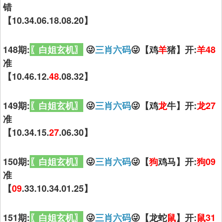
错
【10.34.06.18.08.20】
148期:
〖白姐玄机〗
😜
三肖六码
😜【鸡
羊
猪】开:
羊48
准
【10.46.12.
48
.08.32】
149期:
〖白姐玄机〗
😜
三肖六码
😜【鸡
龙
牛】开:
龙27
准
【10.34.15.
27
.06.30】
150期:
〖白姐玄机〗
😜
三肖六码
😜【
狗
鸡马】开:
狗09
准
【
09
.33.10.34.01.25】
151期:
〖白姐玄机〗
😜
三肖六码
😜【龙蛇
鼠
】开:
鼠31