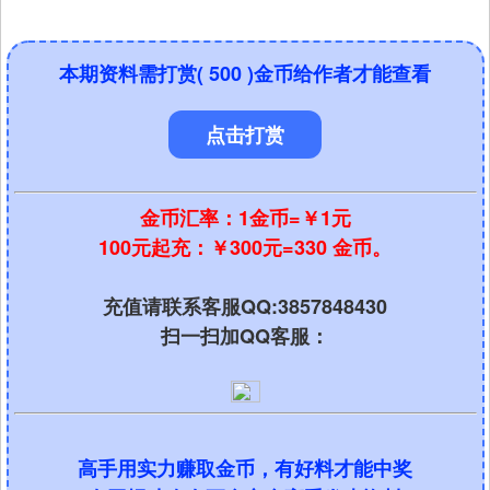
本期资料需打赏( 500 )金币给作者才能查看
点击打赏
金币汇率：1金币=￥1元
100元起充：￥300元=330 金币。
充值请联系客服QQ:3857848430
扫一扫加QQ客服：
高手用实力赚取金币，有好料才能中奖