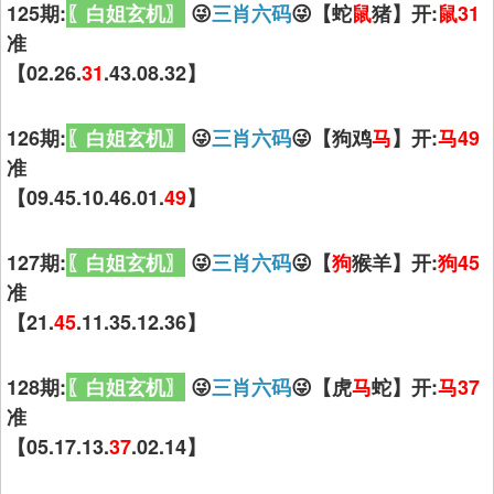
125期:
〖白姐玄机〗
😜
三肖六码
😜【蛇
鼠
猪】开:
鼠31
准
【02.26.
31
.43.08.32】
126期:
〖白姐玄机〗
😜
三肖六码
😜【狗鸡
马
】开:
马49
准
【09.45.10.46.01.
49
】
127期:
〖白姐玄机〗
😜
三肖六码
😜【
狗
猴羊】开:
狗45
准
【21.
45
.11.35.12.36】
128期:
〖白姐玄机〗
😜
三肖六码
😜【虎
马
蛇】开:
马37
准
【05.17.13.
37
.02.14】