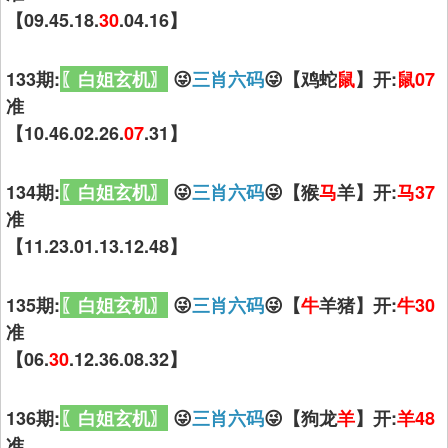
【09.45.18.
30
.04.16】
133期:
〖白姐玄机〗
😜
三肖六码
😜【鸡蛇
鼠
】开:
鼠07
准
【10.46.02.26.
07
.31】
134期:
〖白姐玄机〗
😜
三肖六码
😜【猴
马
羊】开:
马37
准
【11.23.01.13.12.48】
135期:
〖白姐玄机〗
😜
三肖六码
😜【
牛
羊猪】开:
牛30
准
【06.
30
.12.36.08.32】
136期:
〖白姐玄机〗
😜
三肖六码
😜【狗龙
羊
】开:
羊48
准