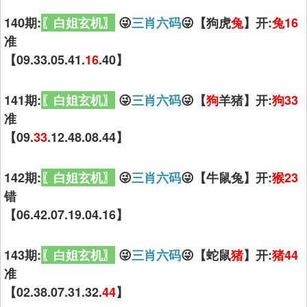
140期:
〖白姐玄机〗
😜
三肖六码
😜【狗虎
兔
】开:
兔16
准
【09.33.05.41.
16
.40】
141期:
〖白姐玄机〗
😜
三肖六码
😜【
狗
羊猪】开:
狗33
准
【09.
33
.12.48.08.44】
142期:
〖白姐玄机〗
😜
三肖六码
😜【牛鼠兔】开:
猴23
错
【06.42.07.19.04.16】
143期:
〖白姐玄机〗
😜
三肖六码
😜【蛇鼠
猪
】开:
猪44
准
【02.38.07.31.32.
44
】