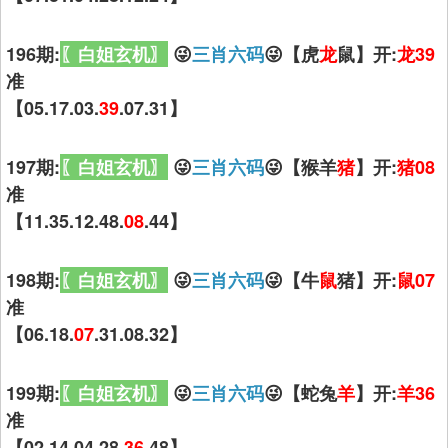
196期:
〖白姐玄机〗
😜
三肖六码
😜【虎
龙
鼠】开:
龙39
准
【05.17.03.
39
.07.31】
197期:
〖白姐玄机〗
😜
三肖六码
😜【猴羊
猪
】开:
猪08
准
【11.35.12.48.
08
.44】
198期:
〖白姐玄机〗
😜
三肖六码
😜【牛
鼠
猪】开:
鼠07
准
【06.18.
07
.31.08.32】
199期:
〖白姐玄机〗
😜
三肖六码
😜【蛇兔
羊
】开:
羊36
准
【02.14.04.28.
36
.48】