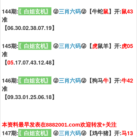
144期:
〖白姐玄机〗
😜
三肖六码
😜【牛蛇
鼠
】开:
鼠43
准
【06.30.02.38.07.19】
145期:
〖白姐玄机〗
😜
三肖六码
😜【
虎
鼠羊】开:
虎05
准
【
05
.17.07.43.12.48】
146期:
〖白姐玄机〗
😜
三肖六码
😜【狗马
牛
】开:
牛42
准
【09.33.01.25.06.18】
本资料最早发表在8882001.com欢迎转发+关注
147期:
〖白姐玄机〗
😜
三肖六码
😜【鸡牛猪】开:
马13