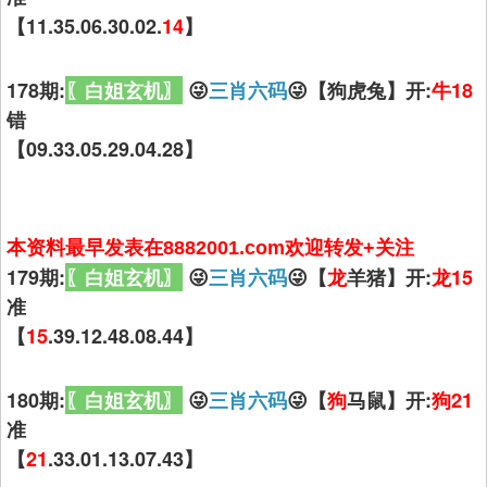
【11.35.06.30.02.
14
】
178期:
〖白姐玄机〗
😜
三肖六码
😜【狗虎兔】开:
牛18
错
【09.33.05.29.04.28】
本资料最早发表在8882001.com欢迎转发+关注
179期:
〖白姐玄机〗
😜
三肖六码
😜【
龙
羊猪】开:
龙15
准
【
15
.39.12.48.08.44】
180期:
〖白姐玄机〗
😜
三肖六码
😜【
狗
马鼠】开:
狗21
准
【
21
.33.01.13.07.43】