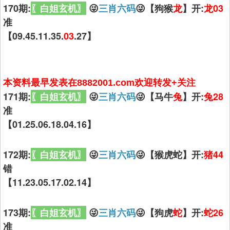
170期:
〖白姐玄机〗
😜
三肖六码
😜【狗猴
龙
】开:
龙03
准
【09.45.11.35.
03
.27】
本资料最早发表在8882001.com欢迎转发+关注
171期:
〖白姐玄机〗
😜
三肖六码
😜【马牛
兔
】开:
兔28
准
【01.25.06.18.04.16】
172期:
〖白姐玄机〗
😜
三肖六码
😜【猴虎蛇】开:
猪44
错
【11.23.05.17.02.14】
173期:
〖白姐玄机〗
😜
三肖六码
😜【狗虎
蛇
】开:
蛇26
准