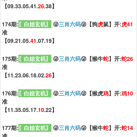
【09.33.05.41.
26
.38】
174期:
〖白姐玄机〗
😜
三肖六码
😜【狗
虎
鼠】开:
虎41
准
【09.21.05.
41
.07.19】
175期:
〖白姐玄机〗
😜
三肖六码
😜【猴牛
蛇
】开:
蛇26
准
【11.23.06.18.02.
26
】
176期:
〖白姐玄机〗
😜
三肖六码
😜【猴虎
鸡
】开:
鸡10
准
【11.35.05.17.
10
.22】
177期:
〖白姐玄机〗
😜
三肖六码
😜【猴牛
蛇
】开:
蛇14
准