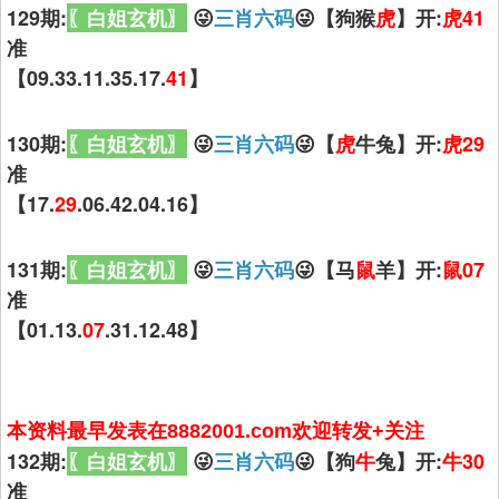
129期:
〖白姐玄机〗
😜
三肖六码
😜【狗猴
虎
】开:
虎41
准
【09.33.11.35.17.
41
】
130期:
〖白姐玄机〗
😜
三肖六码
😜【
虎
牛兔】开:
虎29
准
【17.
29
.06.42.04.16】
131期:
〖白姐玄机〗
😜
三肖六码
😜【马
鼠
羊】开:
鼠07
准
【01.13.
07
.31.12.48】
本资料最早发表在8882001.com欢迎转发+关注
132期:
〖白姐玄机〗
😜
三肖六码
😜【狗
牛
兔】开:
牛30
准