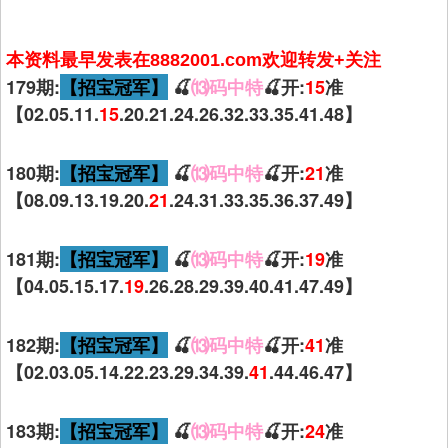
本资料最早发表在8882001.com欢迎转发+关注
179期:
【招宝冠军】
🍒
⒀码中特
🍒开:
15
准
【02.05.11.
15
.20.21.24.26.32.33.35.41.48】
180期:
【招宝冠军】
🍒
⒀码中特
🍒开:
21
准
【08.09.13.19.20.
21
.24.31.33.35.36.37.49】
181期:
【招宝冠军】
🍒
⒀码中特
🍒开:
19
准
【04.05.15.17.
19
.26.28.29.39.40.41.47.49】
182期:
【招宝冠军】
🍒
⒀码中特
🍒开:
41
准
【02.03.05.14.22.23.29.34.39.
41
.44.46.47】
183期:
【招宝冠军】
🍒
⒀码中特
🍒开:
24
准