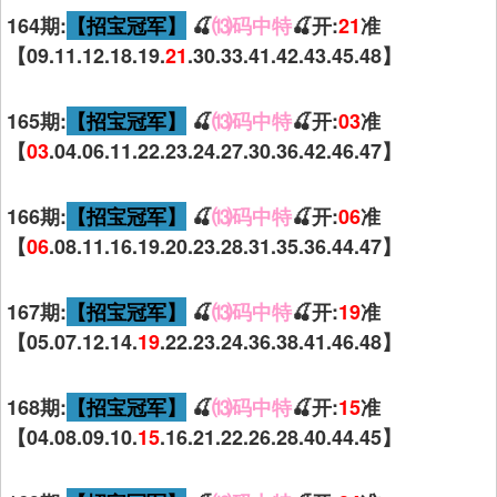
164期:
【招宝冠军】
🍒
⒀码中特
🍒开:
21
准
【09.11.12.18.19.
21
.30.33.41.42.43.45.48】
165期:
【招宝冠军】
🍒
⒀码中特
🍒开:
03
准
【
03
.04.06.11.22.23.24.27.30.36.42.46.47】
166期:
【招宝冠军】
🍒
⒀码中特
🍒开:
06
准
【
06
.08.11.16.19.20.23.28.31.35.36.44.47】
167期:
【招宝冠军】
🍒
⒀码中特
🍒开:
19
准
【05.07.12.14.
19
.22.23.24.36.38.41.46.48】
168期:
【招宝冠军】
🍒
⒀码中特
🍒开:
15
准
【04.08.09.10.
15
.16.21.22.26.28.40.44.45】