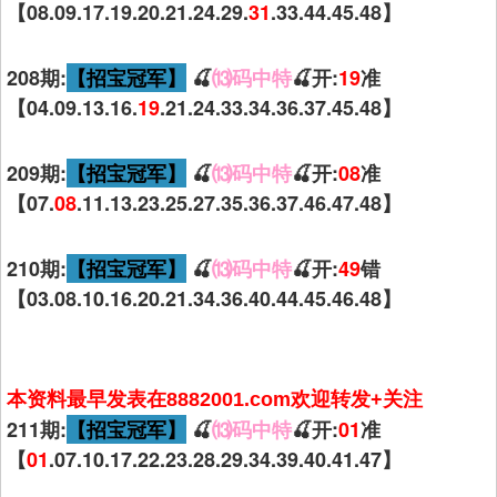
【08.09.17.19.20.21.24.29.
31
.33.44.45.48】
208期:
【招宝冠军】
🍒
⒀码中特
🍒开:
19
准
【04.09.13.16.
19
.21.24.33.34.36.37.45.48】
209期:
【招宝冠军】
🍒
⒀码中特
🍒开:
08
准
【07.
08
.11.13.23.25.27.35.36.37.46.47.48】
210期:
【招宝冠军】
🍒
⒀码中特
🍒开:
49
错
【03.08.10.16.20.21.34.36.40.44.45.46.48】
本资料最早发表在8882001.com欢迎转发+关注
211期:
【招宝冠军】
🍒
⒀码中特
🍒开:
01
准
【
01
.07.10.17.22.23.28.29.34.39.40.41.47】