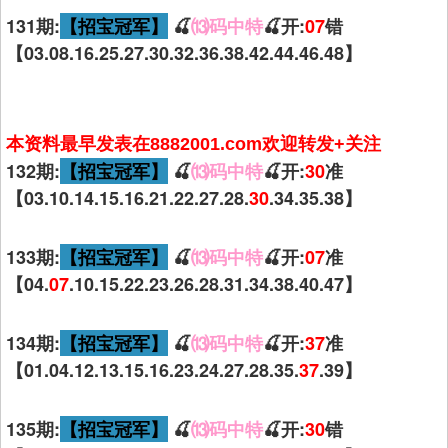
131期:
【招宝冠军】
🍒
⒀码中特
🍒开:
07
错
【03.08.16.25.27.30.32.36.38.42.44.46.48】
本资料最早发表在8882001.com欢迎转发+关注
132期:
【招宝冠军】
🍒
⒀码中特
🍒开:
30
准
【03.10.14.15.16.21.22.27.28.
30
.34.35.38】
133期:
【招宝冠军】
🍒
⒀码中特
🍒开:
07
准
【04.
07
.10.15.22.23.26.28.31.34.38.40.47】
134期:
【招宝冠军】
🍒
⒀码中特
🍒开:
37
准
【01.04.12.13.15.16.23.24.27.28.35.
37
.39】
135期:
【招宝冠军】
🍒
⒀码中特
🍒开:
30
错