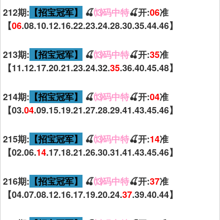
212期:
【招宝冠军】
🍒
⒀码中特
🍒开:
06
准
【
06
.08.10.12.16.22.23.24.28.30.35.44.46】
213期:
【招宝冠军】
🍒
⒀码中特
🍒开:
35
准
【11.12.17.20.21.23.24.32.
35
.36.40.45.48】
214期:
【招宝冠军】
🍒
⒀码中特
🍒开:
04
准
【03.
04
.09.15.19.21.27.28.29.41.43.45.46】
215期:
【招宝冠军】
🍒
⒀码中特
🍒开:
14
准
【02.06.
14
.17.18.21.26.30.31.41.43.45.46】
216期:
【招宝冠军】
🍒
⒀码中特
🍒开:
37
准
【04.07.08.12.16.17.19.20.24.
37
.39.40.44】