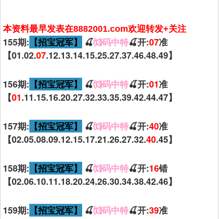
本资料最早发表在8882001.com欢迎转发+关注
155期:
【招宝冠军】
🍒
⒀码中特
🍒开:
07
准
【01.02.
07
.12.13.14.15.25.27.37.46.48.49】
156期:
【招宝冠军】
🍒
⒀码中特
🍒开:
01
准
【
01
.11.15.16.20.27.32.33.35.39.42.44.47】
157期:
【招宝冠军】
🍒
⒀码中特
🍒开:
40
准
【02.05.08.09.12.15.17.21.26.27.32.
40
.45】
158期:
【招宝冠军】
🍒
⒀码中特
🍒开:
16
错
【02.06.10.11.18.20.24.26.30.34.38.42.46】
159期:
【招宝冠军】
🍒
⒀码中特
🍒开:
39
准