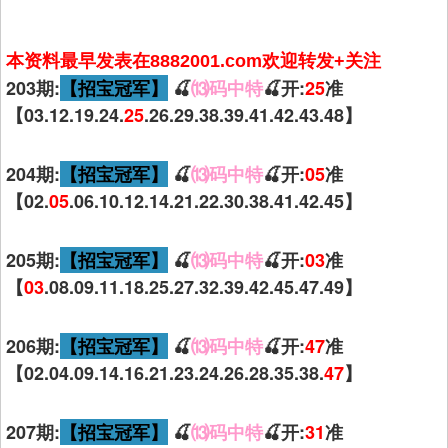
本资料最早发表在8882001.com欢迎转发+关注
203期:
【招宝冠军】
🍒
⒀码中特
🍒开:
25
准
【03.12.19.24.
25
.26.29.38.39.41.42.43.48】
204期:
【招宝冠军】
🍒
⒀码中特
🍒开:
05
准
【02.
05
.06.10.12.14.21.22.30.38.41.42.45】
205期:
【招宝冠军】
🍒
⒀码中特
🍒开:
03
准
【
03
.08.09.11.18.25.27.32.39.42.45.47.49】
206期:
【招宝冠军】
🍒
⒀码中特
🍒开:
47
准
【02.04.09.14.16.21.23.24.26.28.35.38.
47
】
207期:
【招宝冠军】
🍒
⒀码中特
🍒开:
31
准