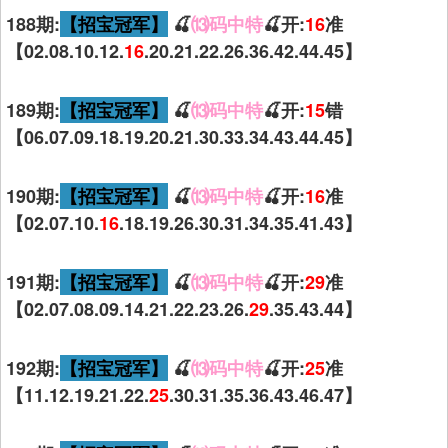
188期:
【招宝冠军】
🍒
⒀码中特
🍒开:
16
准
【02.08.10.12.
16
.20.21.22.26.36.42.44.45】
189期:
【招宝冠军】
🍒
⒀码中特
🍒开:
15
错
【06.07.09.18.19.20.21.30.33.34.43.44.45】
190期:
【招宝冠军】
🍒
⒀码中特
🍒开:
16
准
【02.07.10.
16
.18.19.26.30.31.34.35.41.43】
191期:
【招宝冠军】
🍒
⒀码中特
🍒开:
29
准
【02.07.08.09.14.21.22.23.26.
29
.35.43.44】
192期:
【招宝冠军】
🍒
⒀码中特
🍒开:
25
准
【11.12.19.21.22.
25
.30.31.35.36.43.46.47】