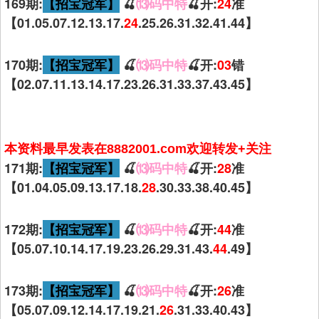
169期:
【招宝冠军】
🍒
⒀码中特
🍒开:
24
准
【01.05.07.12.13.17.
24
.25.26.31.32.41.44】
170期:
【招宝冠军】
🍒
⒀码中特
🍒开:
03
错
【02.07.11.13.14.17.23.26.31.33.37.43.45】
本资料最早发表在8882001.com欢迎转发+关注
171期:
【招宝冠军】
🍒
⒀码中特
🍒开:
28
准
【01.04.05.09.13.17.18.
28
.30.33.38.40.45】
172期:
【招宝冠军】
🍒
⒀码中特
🍒开:
44
准
【05.07.10.14.17.19.23.26.29.31.43.
44
.49】
173期:
【招宝冠军】
🍒
⒀码中特
🍒开:
26
准
【05.07.09.12.14.17.19.21.
26
.31.33.40.43】