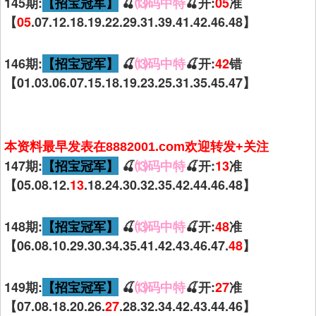
145期:
【招宝冠军】
🍒
⒀码中特
🍒开:
05
准
【
05
.07.12.18.19.22.29.31.39.41.42.46.48】
146期:
【招宝冠军】
🍒
⒀码中特
🍒开:
42
错
【01.03.06.07.15.18.19.23.25.31.35.45.47】
本资料最早发表在8882001.com欢迎转发+关注
147期:
【招宝冠军】
🍒
⒀码中特
🍒开:
13
准
【05.08.12.
13
.18.24.30.32.35.42.44.46.48】
148期:
【招宝冠军】
🍒
⒀码中特
🍒开:
48
准
【06.08.10.29.30.34.35.41.42.43.46.47.
48
】
149期:
【招宝冠军】
🍒
⒀码中特
🍒开:
27
准
【07.08.18.20.26.
27
.28.32.34.42.43.44.46】