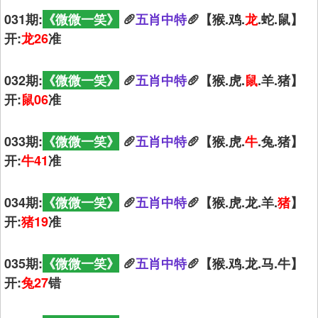
031期:
《微微一笑》
🥖
五肖中特
🥖【猴.鸡.
龙
.蛇.鼠】
开:
龙26
准
032期:
《微微一笑》
🥖
五肖中特
🥖【猴.虎.
鼠
.羊.猪】
开:
鼠06
准
033期:
《微微一笑》
🥖
五肖中特
🥖【猴.虎.
牛
.兔.猪】
开:
牛41
准
034期:
《微微一笑》
🥖
五肖中特
🥖【猴.虎.龙.羊.
猪
】
开:
猪19
准
035期:
《微微一笑》
🥖
五肖中特
🥖【猴.鸡.龙.马.牛】
开:
兔27
错