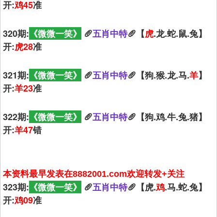
开:
鸡45
准
320期:
《微微一笑》
🥖
五肖中特
🥖【
虎
.龙.蛇.鼠.兔】
开:
虎28
准
321期:
《微微一笑》
🥖
五肖中特
🥖【狗.猴.龙.马.
羊
】
开:
羊23
准
322期:
《微微一笑》
🥖
五肖中特
🥖【狗.鸡.牛.兔.猪】
开:
羊47
错
本资料最早发表在8882001.com欢迎转发+关注
323期:
《微微一笑》
🥖
五肖中特
🥖【虎.
鸡
.马.蛇.兔】
开:
鸡09
准