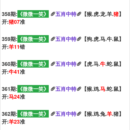
358期:
《微微一笑》
🥖
五肖中特
🥖【猴.虎.龙.羊.
猪
】
开:
猪07
准
359期:
《微微一笑》
🥖
五肖中特
🥖【狗.虎.马.牛.鼠】
开:
羊11
错
360期:
《微微一笑》
🥖
五肖中特
🥖【虎.马.
牛
.蛇.鼠】
开:
牛41
准
361期:
《微微一笑》
🥖
五肖中特
🥖【猴.鸡.
马
.蛇.鼠】
开:
马24
准
362期:
《微微一笑》
🥖
五肖中特
🥖【猴.鸡.兔.
羊
.猪】
开:
羊23
准