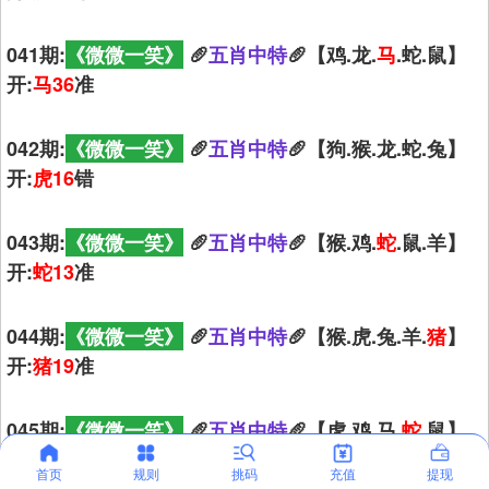
041期:
《微微一笑》
🥖
五肖中特
🥖【鸡.龙.
马
.蛇.鼠】
开:
马36
准
042期:
《微微一笑》
🥖
五肖中特
🥖【狗.猴.龙.蛇.兔】
开:
虎16
错
043期:
《微微一笑》
🥖
五肖中特
🥖【猴.鸡.
蛇
.鼠.羊】
开:
蛇13
准
044期:
《微微一笑》
🥖
五肖中特
🥖【猴.虎.兔.羊.
猪
】
开:
猪19
准
045期:
《微微一笑》
🥖
五肖中特
🥖【虎.鸡.马.
蛇
.鼠】
开:
蛇01
准
首页
规则
挑码
充值
提现