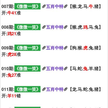
007期:
《微微一笑》
🥖
五肖中特
🥖【猴.龙.马.
牛
.猪】
开:
牛41
准
008期:
《微微一笑》
🥖
五肖中特
🥖【猴.虎.
鸡
.马.兔】
开:
鸡21
准
009期:
《微微一笑》
🥖
五肖中特
🥖【狗.猴.
虎
.兔.猪】
开:
虎28
准
010期:
《微微一笑》
🥖
五肖中特
🥖【马.蛇.
兔
.羊.猪】
开:
兔27
准
011期:
《微微一笑》
🥖
五肖中特
🥖【龙.马.蛇.兔.猪】
开:
羊11
错