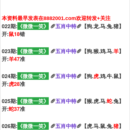
本资料最早发表在8882001.com欢迎转发+关注
022期:
《微微一笑》
🥖
五肖中特
🥖【狗.龙.马.兔.猪】
开:
鼠18
错
023期:
《微微一笑》
🥖
五肖中特
🥖【狗.猴.鸡.马.
羊
】
开:
羊47
准
024期:
《微微一笑》
🥖
五肖中特
🥖【狗.
虎
.鸡.牛.鼠】
开:
虎28
准
025期:
《微微一笑》
🥖
五肖中特
🥖【猴.虎.马.
蛇
.兔】
开:
蛇37
准
026期:
《微微一笑》
🥖
五肖中特
🥖【虎.马.鼠.兔.
猪
】