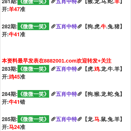
281期:
《微微一笑》
🥖
五肖中特
🥖【猴.龙.马.蛇.
羊
】
开:
羊47
准
282期:
《微微一笑》
🥖
五肖中特
🥖【狗.虎.
牛
.兔.猪】
开:
牛41
准
本资料最早发表在8882001.com欢迎转发+关注
283期:
《微微一笑》
🥖
五肖中特
🥖【虎.
鸡
.龙.牛.羊】
开:
鸡45
准
284期:
《微微一笑》
🥖
五肖中特
🥖【狗.猴.龙.蛇.兔】
开:
牛41
错
285期:
《微微一笑》
🥖
五肖中特
🥖【龙.
马
.鼠.兔.羊】
开:
马24
准