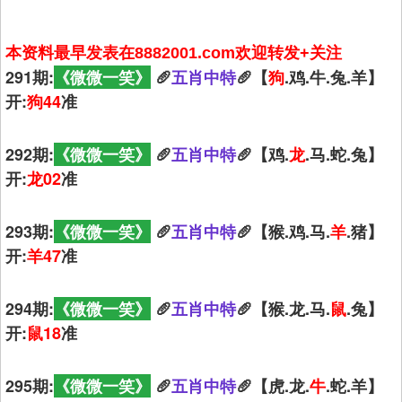
本资料最早发表在8882001.com欢迎转发+关注
291期:
《微微一笑》
🥖
五肖中特
🥖【
狗
.鸡.牛.兔.羊】
开:
狗44
准
292期:
《微微一笑》
🥖
五肖中特
🥖【鸡.
龙
.马.蛇.兔】
开:
龙02
准
293期:
《微微一笑》
🥖
五肖中特
🥖【猴.鸡.马.
羊
.猪】
开:
羊47
准
294期:
《微微一笑》
🥖
五肖中特
🥖【猴.龙.马.
鼠
.兔】
开:
鼠18
准
295期:
《微微一笑》
🥖
五肖中特
🥖【虎.龙.
牛
.蛇.羊】