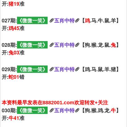
开:
猪19
准
027期:
《微微一笑》
🥖
五肖中特
🥖【
鸡
.马.牛.鼠.羊】
开:
鸡45
准
028期:
《微微一笑》
🥖
五肖中特
🥖【狗.猴.龙.鼠.
兔
】
开:
兔03
准
029期:
《微微一笑》
🥖
五肖中特
🥖【鸡.马.鼠.羊.猪】
开:
蛇01
错
本资料最早发表在8882001.com欢迎转发+关注
030期:
《微微一笑》
🥖
五肖中特
🥖【狗.猴.鸡.龙.
牛
】
开:
牛41
准