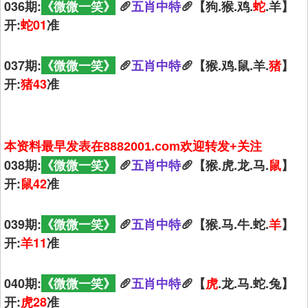
036期:
《微微一笑》
🥖
五肖中特
🥖【狗.猴.鸡.
蛇
.羊】
开:
蛇01
准
037期:
《微微一笑》
🥖
五肖中特
🥖【猴.鸡.鼠.羊.
猪
】
开:
猪43
准
本资料最早发表在8882001.com欢迎转发+关注
038期:
《微微一笑》
🥖
五肖中特
🥖【猴.虎.龙.马.
鼠
】
开:
鼠42
准
039期:
《微微一笑》
🥖
五肖中特
🥖【猴.马.牛.蛇.
羊
】
开:
羊11
准
040期:
《微微一笑》
🥖
五肖中特
🥖【
虎
.龙.马.蛇.兔】
开:
虎28
准