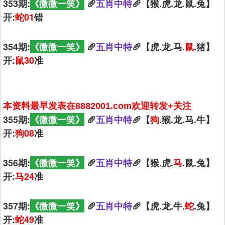
353期:
《微微一笑》
🥖
五肖中特
🥖【猴.虎.龙.鼠.兔】
开:
蛇01
错
354期:
《微微一笑》
🥖
五肖中特
🥖【虎.龙.马.
鼠
.猪】
开:
鼠30
准
本资料最早发表在8882001.com欢迎转发+关注
355期:
《微微一笑》
🥖
五肖中特
🥖【
狗
.猴.龙.马.牛】
开:
狗08
准
356期:
《微微一笑》
🥖
五肖中特
🥖【猴.虎.
马
.鼠.兔】
开:
马24
准
357期:
《微微一笑》
🥖
五肖中特
🥖【虎.龙.牛.
蛇
.兔】
开:
蛇49
准