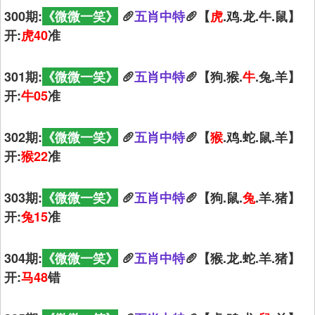
300期:
《微微一笑》
🥖
五肖中特
🥖【
虎
.鸡.龙.牛.鼠】
开:
虎40
准
301期:
《微微一笑》
🥖
五肖中特
🥖【狗.猴.
牛
.兔.羊】
开:
牛05
准
302期:
《微微一笑》
🥖
五肖中特
🥖【
猴
.鸡.蛇.鼠.羊】
开:
猴22
准
303期:
《微微一笑》
🥖
五肖中特
🥖【狗.鼠.
兔
.羊.猪】
开:
兔15
准
304期:
《微微一笑》
🥖
五肖中特
🥖【猴.龙.蛇.羊.猪】
开:
马48
错