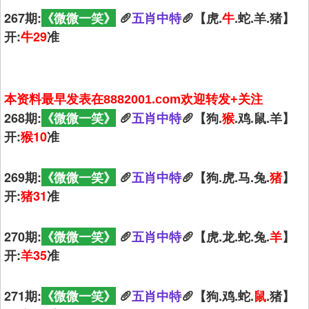
267期:
《微微一笑》
🥖
五肖中特
🥖【虎.
牛
.蛇.羊.猪】
开:
牛29
准
本资料最早发表在8882001.com欢迎转发+关注
268期:
《微微一笑》
🥖
五肖中特
🥖【狗.
猴
.鸡.鼠.羊】
开:
猴10
准
269期:
《微微一笑》
🥖
五肖中特
🥖【狗.虎.马.兔.
猪
】
开:
猪31
准
270期:
《微微一笑》
🥖
五肖中特
🥖【虎.龙.蛇.兔.
羊
】
开:
羊35
准
271期:
《微微一笑》
🥖
五肖中特
🥖【狗.鸡.蛇.
鼠
.猪】