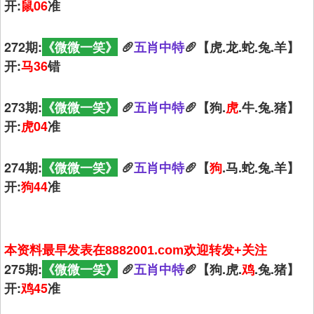
开:
鼠06
准
272期:
《微微一笑》
🥖
五肖中特
🥖【虎.龙.蛇.兔.羊】
开:
马36
错
273期:
《微微一笑》
🥖
五肖中特
🥖【狗.
虎
.牛.兔.猪】
开:
虎04
准
274期:
《微微一笑》
🥖
五肖中特
🥖【
狗
.马.蛇.兔.羊】
开:
狗44
准
本资料最早发表在8882001.com欢迎转发+关注
275期:
《微微一笑》
🥖
五肖中特
🥖【狗.虎.
鸡
.兔.猪】
开:
鸡45
准