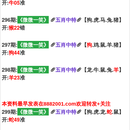
开:
牛05
准
296期:
《微微一笑》
🥖
五肖中特
🥖【狗.虎.马.兔.猪】
开:
猴22
错
297期:
《微微一笑》
🥖
五肖中特
🥖【
狗
.鸡.鼠.羊.猪】
开:
狗44
准
298期:
《微微一笑》
🥖
五肖中特
🥖【龙.牛.鼠.兔.
羊
】
开:
羊23
准
本资料最早发表在8882001.com欢迎转发+关注
299期:
《微微一笑》
🥖
五肖中特
🥖【狗.虎.龙.
蛇
.鼠】
开:
蛇49
准