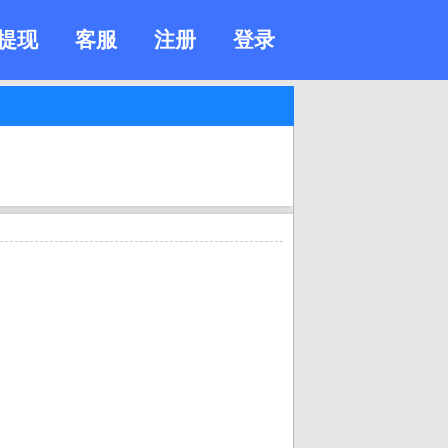
提现
客服
注册
登录