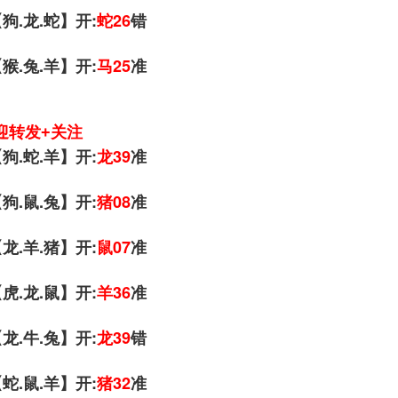
【狗.龙.蛇】开:
蛇26
错
【猴.兔.羊】开:
马25
准
欢迎转发+关注
【狗.蛇.羊】开:
龙39
准
【狗.鼠.兔】开:
猪08
准
【龙.羊.猪】开:
鼠07
准
【虎.龙.鼠】开:
羊36
准
【龙.牛.兔】开:
龙39
错
【蛇.鼠.羊】开:
猪32
准