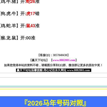
【鸡.牛.猪】开:
蛇26
准
【狗.虎.牛】开:
虎17
错
【鸡.蛇.羊】开:
鼠43
准
【猴.龙.鼠】开:00准
【客服QQ：3857848430】
【赢天下论坛】 【
www.8882001.com
】
如果您觉得本站的资料不错，请截图分享到QQ群、微信群让更多的朋友中奖！
赢天下论坛温馨提醒:用心记住永久网址 www.8882001.com