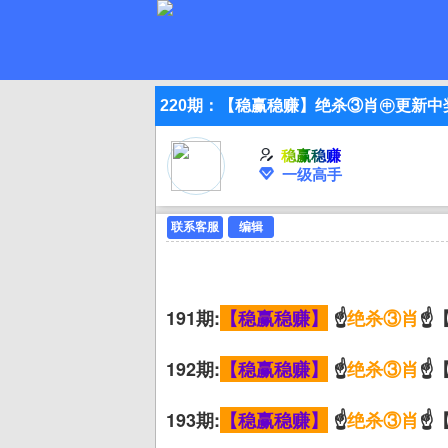
220期：【稳赢稳赚】绝杀③肖㊥更新中
稳赢稳赚
一级高手
联系客服
编辑
191期:
【稳赢稳赚】
☝️
绝杀③肖
☝️
192期:
【稳赢稳赚】
☝️
绝杀③肖
☝️
193期:
【稳赢稳赚】
☝️
绝杀③肖
☝️