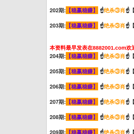
202期:
【稳赢稳赚】
☝️
绝杀③肖
☝️
203期:
【稳赢稳赚】
☝️
绝杀③肖
☝️
本资料最早发表在8882001.com
204期:
【稳赢稳赚】
☝️
绝杀③肖
☝️
205期:
【稳赢稳赚】
☝️
绝杀③肖
☝️
206期:
【稳赢稳赚】
☝️
绝杀③肖
☝️
207期:
【稳赢稳赚】
☝️
绝杀③肖
☝️
208期:
【稳赢稳赚】
☝️
绝杀③肖
☝️
209期:
【稳赢稳赚】
☝️
绝杀③肖
☝️