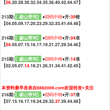
【
06
.20.28.30.32.34.35.36.40.42.44.47】
213期:
〖砺山带河〗
♦️
⑿码中特
♦️开:
35
错
【04.05.09.17.20.23.29.32.33.41.44.48】
214期:
〖砺山带河〗
♦️
⑿码中特
♦️开:
04
准
【
04
.05.07.15.16.17.19.21.27.29.34.46】
215期:
〖砺山带河〗
♦️
⑿码中特
♦️开:
14
准
【02.05.07.
14
.18.21.26.31.34.41.42.45】
本资料最早发表在8882009.com欢迎转发+关注
216期:
〖砺山带河〗
♦️
⑿码中特
♦️开:
37
准
【07.15.16.17.19.24.29.32.
37
.39.44.48】