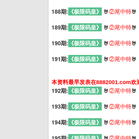
188期:
《极限码皇》
🤘
②尾中特
🤘
189期:
《极限码皇》
🤘
②尾中特
🤘
190期:
《极限码皇》
🤘
②尾中特
🤘
191期:
《极限码皇》
🤘
②尾中特
🤘
本资料最早发表在8882001.com
192期:
《极限码皇》
🤘
②尾中特
🤘
193期:
《极限码皇》
🤘
②尾中特
🤘
194期:
《极限码皇》
🤘
②尾中特
🤘
195期:
《极限码皇》
🤘
②尾中特
🤘