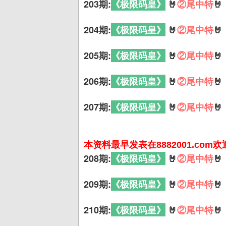
203期:
《极限码皇》
🤘
②尾中特
🤘
204期:
《极限码皇》
🤘
②尾中特
🤘
205期:
《极限码皇》
🤘
②尾中特
🤘
206期:
《极限码皇》
🤘
②尾中特
🤘
207期:
《极限码皇》
🤘
②尾中特
🤘
本资料最早发表在8882001.com
208期:
《极限码皇》
🤘
②尾中特
🤘
209期:
《极限码皇》
🤘
②尾中特
🤘
210期:
《极限码皇》
🤘
②尾中特
🤘