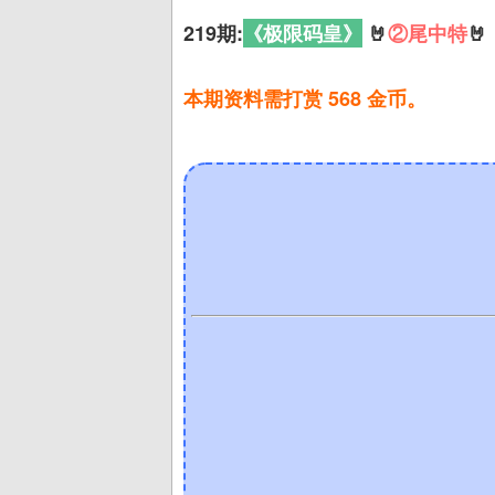
219期:
《极限码皇》
🤘
②尾中特
🤘
本期资料需打赏 568 金币。