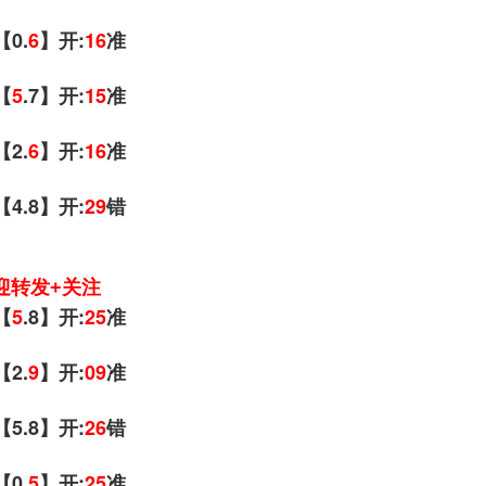
【0.
6
】开:
16
准
【
5
.7】开:
15
准
【2.
6
】开:
16
准
【4.8】开:
29
错
欢迎转发+关注
【
5
.8】开:
25
准
【2.
9
】开:
09
准
【5.8】开:
26
错
【0.
5
】开:
25
准